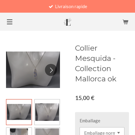
Livraison rapide
Passer
au
contenu
principal
Collier
Mesquida -
Collection
Mallorca ok
15,00 €
Emballage