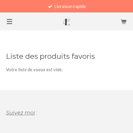
Livraison rapide
Passer
au
contenu
principal
Liste des produits favoris
Votre liste de voeux est vide.
Suivez moi
: