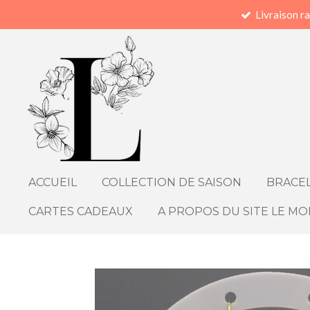
Livraison r
Passer
au
contenu
principal
ACCUEIL
COLLECTION DE SAISON
BRACEL
CARTES CADEAUX
A PROPOS DU SITE LE MO