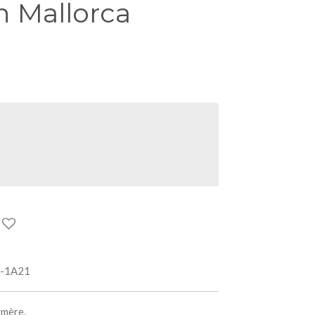
on Mallorca
-1A21
ymère.