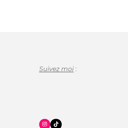
Suivez moi
:
I
T