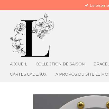
Livraison r
Passer
au
contenu
principal
ACCUEIL
COLLECTION DE SAISON
BRACEL
CARTES CADEAUX
A PROPOS DU SITE LE MO