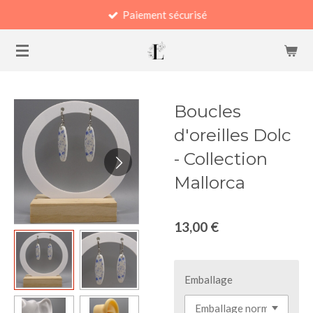
Paiement sécurisé
Passer
au
contenu
principal
Boucles
d'oreilles Dolc
- Collection
Mallorca
13,00 €
Emballage