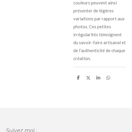
couleurs peuvent ainsi
présenter de légères
variations par rapport aux
photos. Ces petites
irrégularités témoignent
du savoir-faire artisanal et
de l’authenticité de chaque
création.
P
P
P
P
a
a
a
a
r
r
r
r
t
t
t
t
a
a
a
a
g
g
g
g
e
e
e
e
r
r
r
r
Suivez moi
: