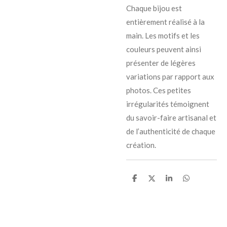
Chaque bijou est
entièrement réalisé à la
main. Les motifs et les
couleurs peuvent ainsi
présenter de légères
variations par rapport aux
photos. Ces petites
irrégularités témoignent
du savoir-faire artisanal et
de l’authenticité de chaque
création.
P
P
P
P
a
a
a
a
r
r
r
r
t
t
t
t
a
a
a
a
g
g
g
g
e
e
e
e