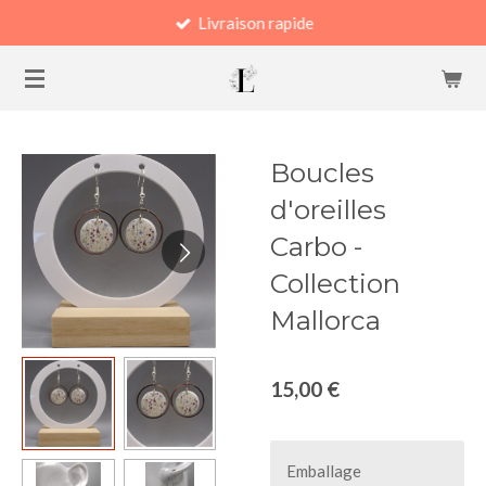
Livraison rapide
Passer
au
contenu
principal
Boucles
d'oreilles
Carbo -
Collection
Mallorca
15,00 €
Emballage