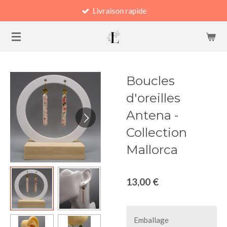
Livraison rapide
Passer
au
contenu
principal
Boucles
d'oreilles
Antena -
Collection
Mallorca
13,00 €
Emballage