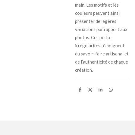
main. Les motifs et les
couleurs peuvent ainsi
présenter de légères
variations par rapport aux
photos. Ces petites
irrégularités témoignent
du savoir-faire artisanal et
de l’authenticité de chaque
création.
P
P
P
P
a
a
a
a
r
r
r
r
t
t
t
t
a
a
a
a
g
g
g
g
e
e
e
e
r
r
r
r