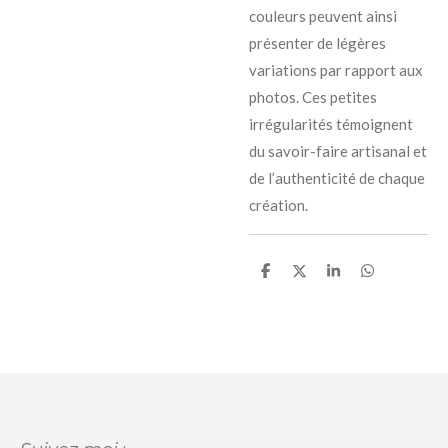
couleurs peuvent ainsi
présenter de légères
variations par rapport aux
photos. Ces petites
irrégularités témoignent
du savoir-faire artisanal et
de l’authenticité de chaque
création.
P
P
P
P
a
a
a
a
r
r
r
r
t
t
t
t
a
a
a
a
g
g
g
g
e
e
e
e
r
r
r
r