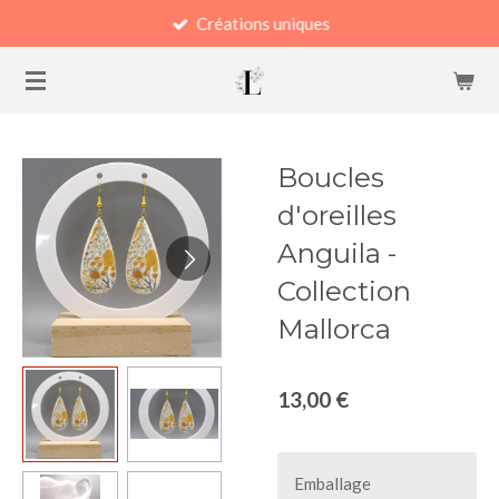
Créations uniques
Passer
au
contenu
principal
Boucles
d'oreilles
Anguila -
Collection
Mallorca
13,00 €
Emballage