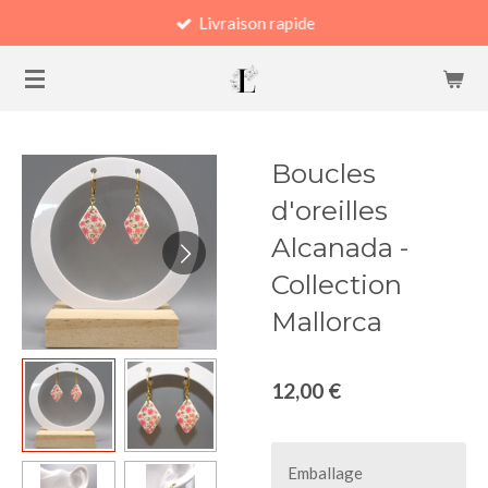
Livraison rapide
Passer
au
contenu
principal
Boucles
d'oreilles
Alcanada -
Collection
Mallorca
12,00 €
Emballage