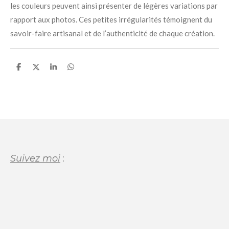
les couleurs peuvent ainsi présenter de légères variations par
rapport aux photos. Ces petites irrégularités témoignent du
savoir-faire artisanal et de l’authenticité de chaque création.
P
P
P
P
a
a
a
a
r
r
r
r
t
t
t
t
a
a
a
a
g
g
g
g
e
e
e
e
r
r
r
r
Suivez moi
: