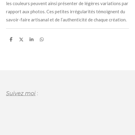
les couleurs peuvent ainsi présenter de légères variations par
rapport aux photos. Ces petites irrégularités témoignent du
savoir-faire artisanal et de l’authenticité de chaque création.
P
P
P
P
a
a
a
a
r
r
r
r
t
t
t
t
a
a
a
a
g
g
g
g
e
e
e
e
r
r
r
r
Suivez moi
: