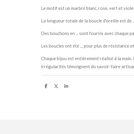
Le motif est un marbré blanc, rose, vert et viole
La longueur totale de la boucle d'oreille est de .
Des bouchons en ... sont fournis avec chaque pai
Les boucles ont été ... pour plus de résistance et
Chaque bijou est entièrement réalisé à la main.
irrégularités témoignent du savoir-faire artisan
P
P
P
a
a
a
r
r
r
t
t
t
a
a
a
g
g
g
e
e
e
r
r
r