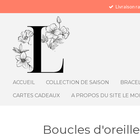
Livraison r
Passer
au
contenu
principal
ACCUEIL
COLLECTION DE SAISON
BRACEL
CARTES CADEAUX
A PROPOS DU SITE LE MO
Boucles d'oreill