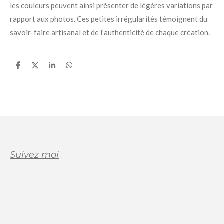
les couleurs peuvent ainsi présenter de légères variations par
rapport aux photos. Ces petites irrégularités témoignent du
savoir-faire artisanal et de l’authenticité de chaque création.
P
P
P
P
a
a
a
a
r
r
r
r
t
t
t
t
a
a
a
a
g
g
g
g
e
e
e
e
r
r
r
r
Suivez moi
: