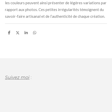
les couleurs peuvent ainsi présenter de légères variations par
rapport aux photos. Ces petites irrégularités témoignent du
savoir-faire artisanal et de l’authenticité de chaque création.
P
P
P
P
a
a
a
a
r
r
r
r
t
t
t
t
a
a
a
a
g
g
g
g
e
e
e
e
r
r
r
r
Suivez moi
: