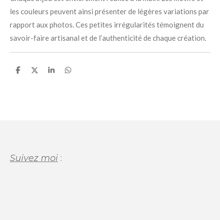
les couleurs peuvent ainsi présenter de légères variations par
rapport aux photos. Ces petites irrégularités témoignent du
savoir-faire artisanal et de l’authenticité de chaque création.
P
P
P
P
a
a
a
a
r
r
r
r
t
t
t
t
a
a
a
a
g
g
g
g
e
e
e
e
r
r
r
r
Suivez moi
: