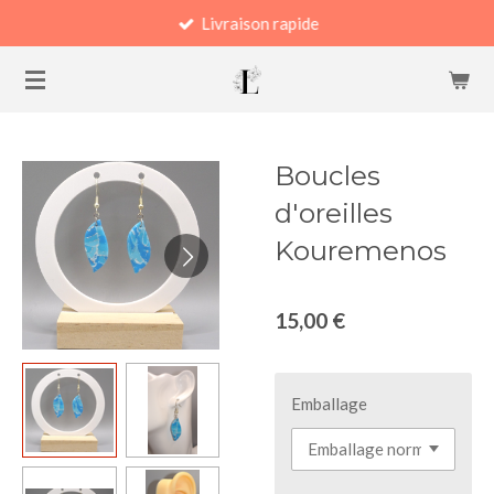
Livraison rapide
Passer
au
contenu
principal
Boucles
d'oreilles
Kouremenos
15,00 €
Emballage