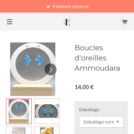
Paiement sécurisé
Passer
au
contenu
principal
Boucles
d'oreilles
Ammoudara
14,00 €
Emballage