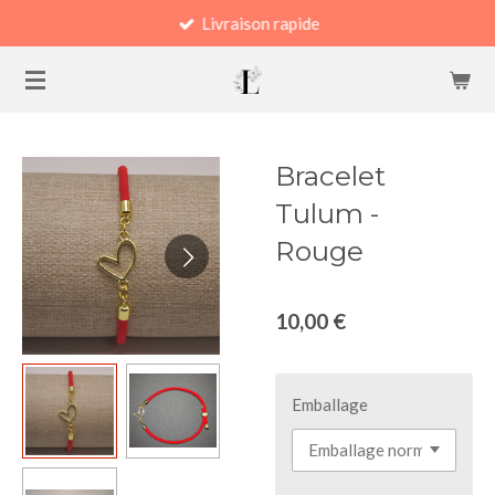
Livraison rapide
Passer
au
contenu
principal
Bracelet
Tulum -
Rouge
10,00 €
Emballage