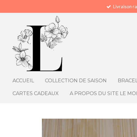
Livraison r
Passer
au
contenu
principal
ACCUEIL
COLLECTION DE SAISON
BRACEL
CARTES CADEAUX
A PROPOS DU SITE LE MO