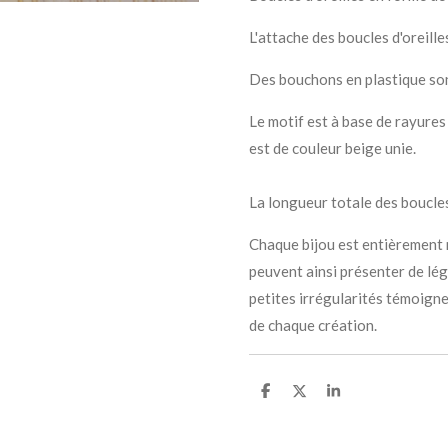
L'attache des boucles d'oreill
Des bouchons en plastique son
Le motif est à base de rayures 
est de couleur beige unie.
La longueur totale des boucles 
Chaque bijou est entièrement r
peuvent ainsi présenter de lé
petites irrégularités témoignen
de chaque création.
P
P
P
a
a
a
r
r
r
t
t
t