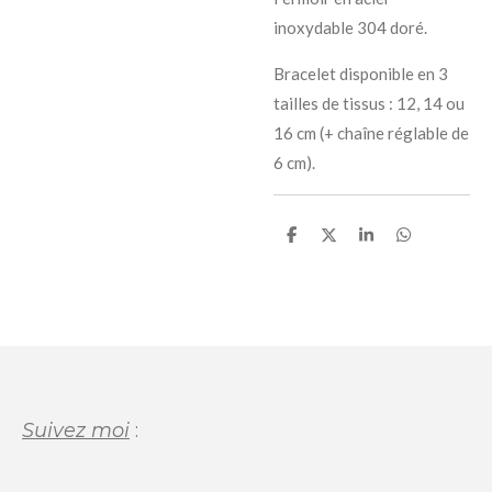
inoxydable 304 doré.
Bracelet disponible en 3
tailles de tissus : 12, 14 ou
16 cm (+ chaîne réglable de
6 cm).
P
P
P
P
a
a
a
a
r
r
r
r
t
t
t
t
a
a
a
a
g
g
g
g
e
e
e
e
r
r
r
r
Suivez moi
: